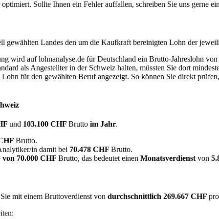
timiert. Sollte Ihnen ein Fehler auffallen, schreiben Sie uns gerne e
ell gewählten Landes den um die Kaufkraft bereinigten Lohn der jeweil
dung wird auf lohnanalyse.de für Deutschland ein Brutto-Jahreslohn vo
dard als Angestellter in der Schweiz halten, müssten Sie dort mindes
e Lohn für den gewählten Beruf angezeigt. So können Sie direkt prüfen
chweiz
CHF
und
103.100 CHF
Brutto
im Jahr
.
 CHF
Brutto.
nalytiker/in damit bei
70.478 CHF
Brutto.
 von
70.000 CHF
Brutto, das bedeutet einen
Monatsverdienst
von
5
 Sie mit einem Bruttoverdienst von
durchschnittlich
269.667 CHF
pro
iten: