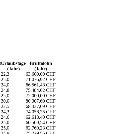
t
Urlaubs­tage
Bruttolohn
(Jahr)
(Jahr)
22,3
63.600,00 CHF
25,0
71.076,92 CHF
24,0
66.561,48 CHF
24,8
75.484,62 CHF
25,0
72.000,00 CHF
30,0
80.307,69 CHF
22,5
68.337,69 CHF
24,3
74.056,75 CHF
24,6
62.618,40 CHF
25,0
60.509,54 CHF
25,0
62.769,23 CHF
24,9
75.229,56 CHF