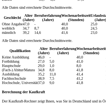
Alle Daten sind errechnete Durchschnittswerte.
Alter
Berufs­erfahrung
Wochen­arbeitszeit
Urlaubs­t
Geschlecht
(Jahre)
(Jahre)
(Stunden)
(Jahre
Ohne Angabe
47,0
-
40,0
25,0
weiblich
34,7
8,7
40,0
24,5
männlich
39,2
14,6
41,6
23,0
Alle Daten sind errechnete Durchschnittswerte.
Alter
Berufs­erfahrung
Wochen­arbeitszeit
Qualifikation
(Jahre)
(Jahre)
(Stunden)
Keine Ausbildung
46,0
-
40,0
Fortbildung
27,0
5,0
41,0
Hauptschule
29,0
1,0
8,0
(Fach-) Abitur/Matura
34,8
8,0
41,8
Ausbildung
35,2
11,0
41,4
Fachhochschule
38,9
7,5
41,2
Hochschule, Universität
37,0
9,0
41,8
Berechnung der Kaufkraft
Der Kaufkraft-Rechner zeigt Ihnen, was Sie in Deutschland und in Öst