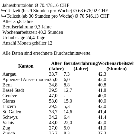
Jahresbruttolohn
Ø 70.478,16 CHF
Teilzeit
(bis 9 Stunden pro Woche)
Ø 68.676,92 CHF
Teilzeit
(ab 30 Stunden pro Woche)
Ø 70.546,13 CHF
Alter
35,8 Jahre
Berufserfahrung
9,3 Jahre
Wochenarbeitszeit
40,2 Stunden
Urlaubstage
24,4 Tage
Anzahl Monatsgehälter
12
Alle Daten sind errechnete Durchschnittswerte.
Alter
Berufs­erfahrung
Wochen­arbeitszei
Kanton
(Jahre)
(Jahre)
(Stunden)
Aargau
33,7
7,3
42,3
Appenzell Ausserrhoden
35,0
6,0
42,0
Bern
34,8
8,8
40,8
Basel-Stadt
39,5
12,7
41,8
Genève
47,0
-
40,0
Glarus
53,0
15,0
40,0
Luzern
29,5
5,3
42,0
St. Gallen
38,7
14,6
41,4
Schwyz
34,2
6,4
41,4
Valais
43,0
22,0
42,0
Zug
27,0
5,0
41,0
Zürich
35,7
8,3
37,3