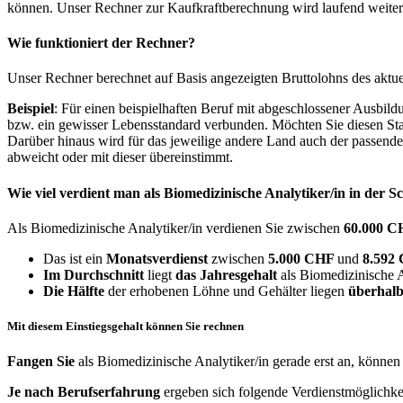
können. Unser Rechner zur Kaufkraftberechnung wird laufend weiter op
Wie funktioniert der Rechner?
Unser Rechner berechnet auf Basis angezeigten Bruttolohns des aktu
Beispiel
: Für einen beispielhaften Beruf mit abgeschlossener Ausbil
bzw. ein gewisser Lebensstandard verbunden. Möchten Sie diesen Stan
Darüber hinaus wird für das jeweilige andere Land auch der passend
abweicht oder mit dieser übereinstimmt.
Wie viel verdient man als
Biomedizinische Analytiker/in
in der S
Als Biomedizinische Analytiker/in verdienen Sie zwischen
60.000 
Das ist ein
Monatsverdienst
zwischen
5.000 CHF
und
8.592
Im Durchschnitt
liegt
das Jahresgehalt
als Biomedizinische A
Die Hälfte
der erhobenen Löhne und Gehälter liegen
überhalb
Mit diesem Einstiegsgehalt können Sie rechnen
Fangen Sie
als Biomedizinische Analytiker/in gerade erst an, können
Je nach Berufserfahrung
ergeben sich folgende Verdienstmöglichke