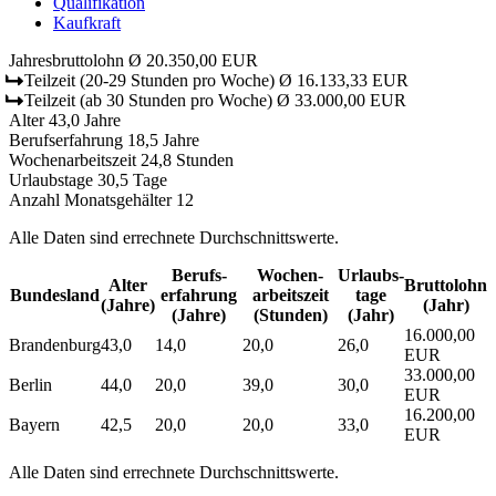
Qualifikation
Kaufkraft
Jahresbruttolohn
Ø 20.350,00 EUR
Teilzeit
(20-29 Stunden pro Woche)
Ø 16.133,33 EUR
Teilzeit
(ab 30 Stunden pro Woche)
Ø 33.000,00 EUR
Alter
43,0 Jahre
Berufserfahrung
18,5 Jahre
Wochenarbeitszeit
24,8 Stunden
Urlaubstage
30,5 Tage
Anzahl Monatsgehälter
12
Alle Daten sind errechnete Durchschnittswerte.
Berufs­
Wochen­
Urlaubs­
Alter
Bruttolohn
Bundesland
erfahrung
arbeitszeit
tage
(Jahre)
(Jahr)
(Jahre)
(Stunden)
(Jahr)
16.000,00
Brandenburg
43,0
14,0
20,0
26,0
EUR
33.000,00
Berlin
44,0
20,0
39,0
30,0
EUR
16.200,00
Bayern
42,5
20,0
20,0
33,0
EUR
Alle Daten sind errechnete Durchschnittswerte.