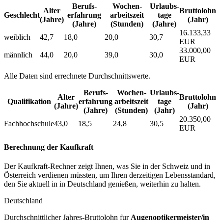
Berufs­
Wochen­
Urlaubs­
Alter
Bruttolohn
Geschlecht
erfahrung
arbeitszeit
tage
(Jahre)
(Jahr)
(Jahre)
(Stunden)
(Jahre)
16.133,33
weiblich
42,7
18,0
20,0
30,7
EUR
33.000,00
männlich
44,0
20,0
39,0
30,0
EUR
Alle Daten sind errechnete Durchschnittswerte.
Berufs­
Wochen­
Urlaubs­
Alter
Bruttolohn
Qualifikation
erfahrung
arbeitszeit
tage
(Jahre)
(Jahr)
(Jahre)
(Stunden)
(Jahr)
20.350,00
Fachhochschule
43,0
18,5
24,8
30,5
EUR
Berechnung der Kaufkraft
Der Kaufkraft-Rechner zeigt Ihnen, was Sie in der Schweiz und in
Österreich verdienen müssten, um Ihren derzeitigen Lebensstandard,
den Sie aktuell in in Deutschland genießen, weiterhin zu halten.
Deutschland
Durchschnittlicher Jahres-Bruttolohn fur
Augenoptikermeister/in