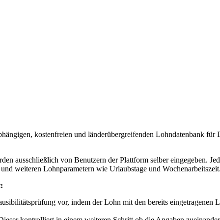
abhängigen, kostenfreien und länderübergreifenden Lohndatenbank für 
rden ausschließlich von Benutzern der Plattform selber eingegeben. J
on und weiteren Lohnparametern wie Urlaubstage und Wochenarbeitszeit
:
sibilitätsprüfung vor, indem der Lohn mit den bereits eingetragenen L
ieser kontrolliert in einem weiteren Schritt ob die Angaben zueinander